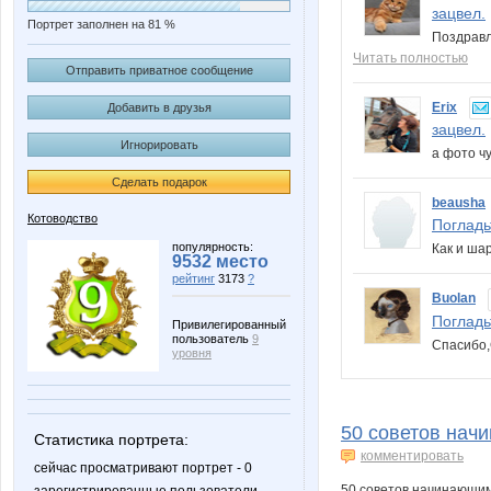
зацвел.
Портрет заполнен на 81 %
Поздравл
Читать полностью
Отправить приватное сообщение
Erix
Добавить в друзья
зацвел.
Игнорировать
а фото 
Сделать подарок
beausha
Котоводство
Погладьт
популярность:
Как и ша
9532 место
рейтинг
3173
?
Buolan
Погладьт
Привилегированный
пользователь
9
Спасибо
уровня
50 советов нач
Статистика портрета:
комментировать
сейчас просматривают портрет - 0
50 советов начинающим