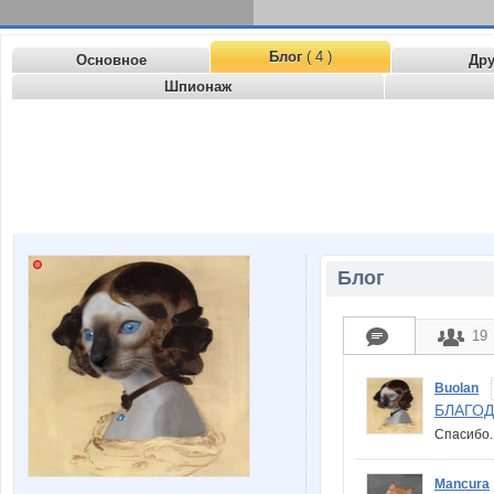
Блог
( 4 )
Основное
Др
Шпионаж
Блог
19
Buolan
БЛАГОД
Спасиб
Mancura